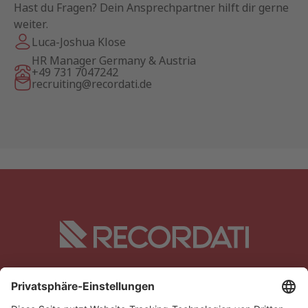
Hast du Fragen? Dein Ansprechpartner hilft dir gerne
weiter.
Luca-Joshua Klose
HR Manager Germany & Austria
+49 731 7047242
recruiting@recordati.de
Transparenzpflicht
Datenschutz
Datenschutz CRM
Impressum
AGB
Kontakt