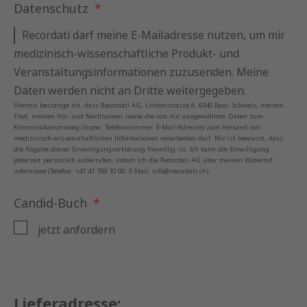
Datenschutz
Recordati darf meine E-Mailadresse nutzen, um mir
medizinisch-wissenschaftliche Produkt- und
Veranstaltungsinformationen zuzusenden. Meine
Daten werden nicht an Dritte weitergegeben.
Hiermit bestätige ich, dass Recordati AG, Lindenstrasse 8, 6340 Baar, Schweiz, meinen
Titel, meinen Vor- und Nachnamen sowie die von mir ausgewählten Daten zum
Kommunikationsweg (bspw. Telefonnummer, E-Mail-Adresse) zum Versand von
medizinisch-wissenschaftlichen Informationen verarbeiten darf. Mir ist bewusst, dass
die Abgabe dieser Einwilligungserklärung freiwillig ist. Ich kann die Einwilligung
jederzeit persönlich widerrufen, indem ich die Recordati AG über meinen Widerruf
informiere (Telefon: +41 41 769 10 00; E-Mail:
info@recordati.ch
).
Candid-Buch
jetzt anfordern
Lieferadresse: